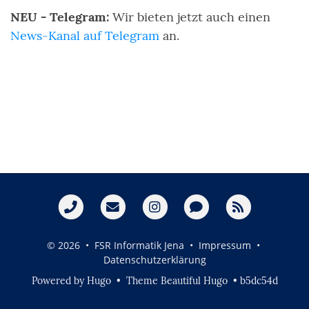
NEU - Telegram:
Wir bieten jetzt auch einen
News-Kanal auf Telegram
an.
© 2026 • FSR Informatik Jena •
Impressum
•
Datenschutzerklärung
Powered by
Hugo
• Theme
Beautiful Hugo
• b5dc54d