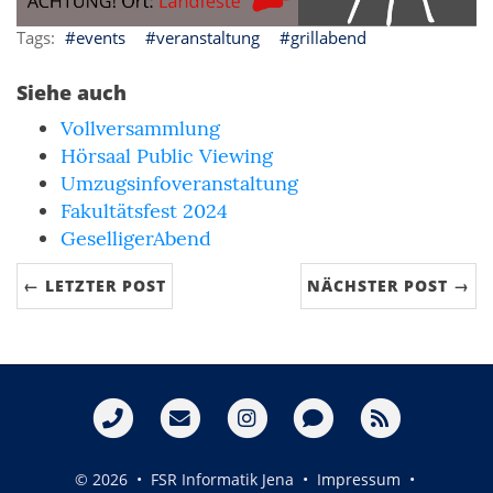
events
veranstaltung
grillabend
Siehe auch
Vollversammlung
Hörsaal Public Viewing
Umzugsinfoveranstaltung
Fakultätsfest 2024
GeselligerAbend
← LETZTER POST
NÄCHSTER POST →
© 2026 • FSR Informatik Jena •
Impressum
•