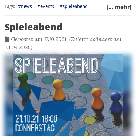
news
events
spieleabend
[… mehr]
Spieleabend
Gepostet am 17.10.2021 (Zuletzt geändert am
23.04.2026)