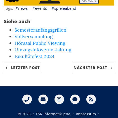
news
events
spieleabend
Siehe auch
Semesteranfangsgrillen
Vollversammlung
Hörsaal Public Viewing
Umzugsinfoveranstaltung
Fakultätsfest 2024
← LETZTER POST
NÄCHSTER POST →
© 2026 • FSR Informatik Jena •
Impressum
•