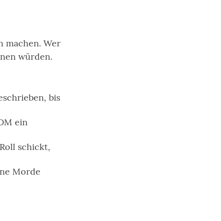
en machen. Wer
rdnen würden.
eschrieben, bis
 DM ein
oll schickt,
ine Morde