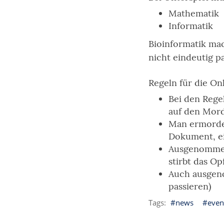
Mathematik
Informatik
Bioinformatik ma
nicht eindeutig p
Regeln für die On
Bei den Regel
auf den Mord
Man ermordet
Dokument, ei
Ausgenommen:
stirbt das Op
Auch ausgen
passieren)
news
even