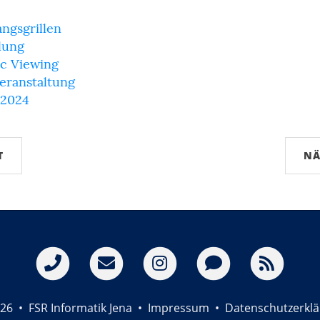
ngsgrillen
lung
ic Viewing
eranstaltung
 2024
T
NÄ
26 • FSR Informatik Jena •
Impressum
•
Datenschutzerkl