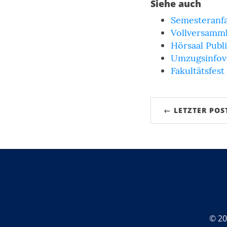
Siehe auch
Semesteranfa
Vollversamm
Hörsaal Publ
Umzugsinfov
Fakultätsfest
← LETZTER POS
© 20