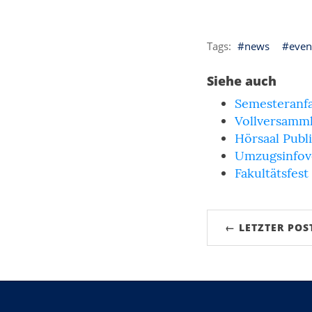
news
even
Siehe auch
Semesteranfa
Vollversamm
Hörsaal Publ
Umzugsinfov
Fakultätsfest
← LETZTER POS