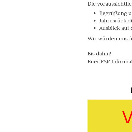
Die voraussichtl
Begrüßung un
Jahresrückbl
Ausblick au
Wir würden uns fr
Bis dahin!
Euer FSR Informa