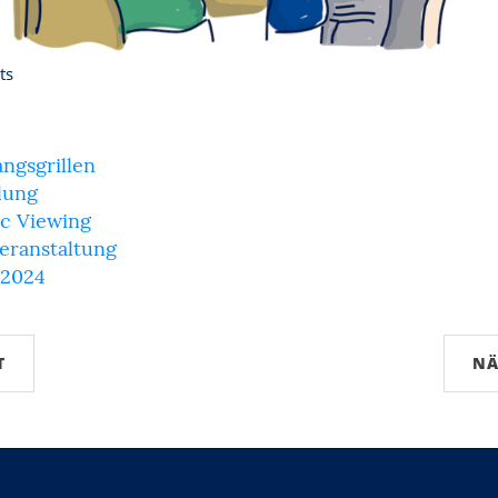
ts
ngsgrillen
lung
ic Viewing
eranstaltung
 2024
T
NÄ